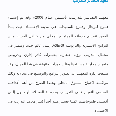
معهد البصائر للتدريب
معهــد البصائــر للتدريــب تأســس عــام 2006م وقد تم إنشــاء
فــرع للرجال وفــرع للســيدات في مدينة الإحســاء حيث بــدأ
المعهد تقديــم خدماته للمجتمــع المحلي من خــلال العديــد مــن
البرامج الأســرية والتربويــة للانطلاق إلــى عالم جديد ومتميز في
مجــال التدريب برؤية حضارية بخبــرات كادر إداري وتدريبــي
متميــز محليــة مســتعينا يمتلك خبرات متنوعة في هذا المجال، وقد
ســعت إدارة المعهــد الى تطوير البرامج والتوســع في مجالاته وذلك
مواكبــة لاحتياج الســوق المحلي وهــذا الصرح من أهم أهدافــه
الســعي للتميــز فــي التدريــب وخدمــة العمــلاء للوصــول إلــى
أقصــى طموحاتهــم كمــا يعتبــر هــو أحد أكبــر معاهد التدريب في
الاحســاء.