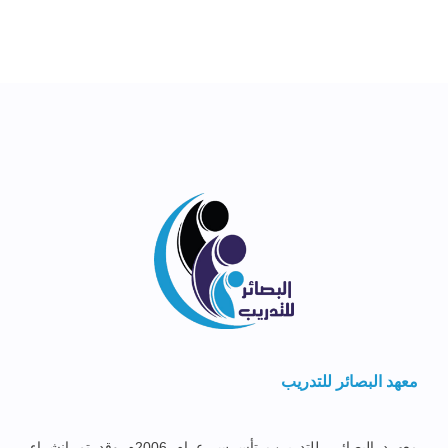
معهد البصائر للتدريب
معهــد البصائــر للتدريــب تأســس عــام 2006م وقد تم إنشــاء