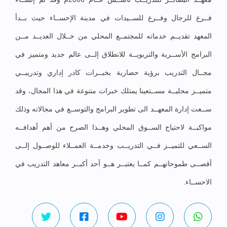
فــرع للرجال وفــرع للســيدات في مدينة الإحســاء حيث بــدأ
المعهد تقديــم خدماته للمجتمــع المحلي من خــلال العديــد مــن
البرامج الأســرية والتربويــة للانطلاق إلــى عالم جديد ومتميز في
مجــال التدريب برؤية حضارية بخبــرات كادر إداري وتدريبــي
متميــز محليــة مســتعينا يمتلك خبرات متنوعة في هذا المجال، وقد
ســعت إدارة المعهــد الى تطوير البرامج والتوســع في مجالاته وذلك
مواكبــة لاحتياج الســوق المحلي وهــذا الصرح من أهم أهدافــه
الســعي للتميــز فــي التدريــب وخدمــة العمــلاء للوصــول إلــى
أقصــى طموحاتهــم كمــا يعتبــر هــو أحد أكبــر معاهد التدريب في
الاحســاء.