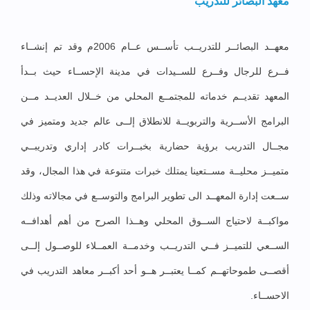
معهد البصائر للتدريب
معهــد البصائــر للتدريــب تأســس عــام 2006م وقد تم إنشــاء
فــرع للرجال وفــرع للســيدات في مدينة الإحســاء حيث بــدأ
المعهد تقديــم خدماته للمجتمــع المحلي من خــلال العديــد مــن
البرامج الأســرية والتربويــة للانطلاق إلــى عالم جديد ومتميز في
مجــال التدريب برؤية حضارية بخبــرات كادر إداري وتدريبــي
متميــز محليــة مســتعينا يمتلك خبرات متنوعة في هذا المجال، وقد
ســعت إدارة المعهــد الى تطوير البرامج والتوســع في مجالاته وذلك
مواكبــة لاحتياج الســوق المحلي وهــذا الصرح من أهم أهدافــه
الســعي للتميــز فــي التدريــب وخدمــة العمــلاء للوصــول إلــى
أقصــى طموحاتهــم كمــا يعتبــر هــو أحد أكبــر معاهد التدريب في
الاحســاء.