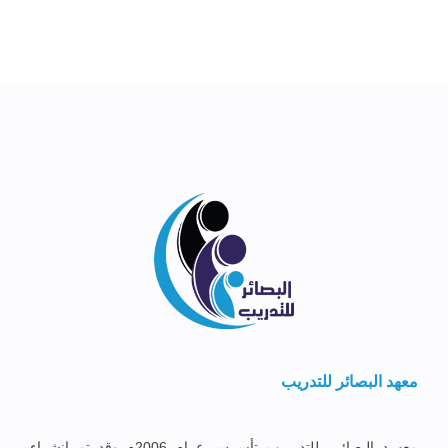
معهد البصائر للتدريب
معهــد البصائــر للتدريــب تأســس عــام 2006م وقد تم إنشــاء