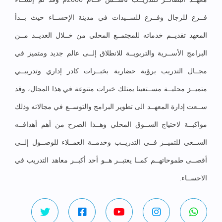
فــرع للرجال وفــرع للســيدات في مدينة الإحســاء حيث بــدأ
المعهد تقديــم خدماته للمجتمــع المحلي من خــلال العديــد مــن
البرامج الأســرية والتربويــة للانطلاق إلــى عالم جديد ومتميز في
مجــال التدريب برؤية حضارية بخبــرات كادر إداري وتدريبــي
متميــز محليــة مســتعينا يمتلك خبرات متنوعة في هذا المجال، وقد
ســعت إدارة المعهــد الى تطوير البرامج والتوســع في مجالاته وذلك
مواكبــة لاحتياج الســوق المحلي وهــذا الصرح من أهم أهدافــه
الســعي للتميــز فــي التدريــب وخدمــة العمــلاء للوصــول إلــى
أقصــى طموحاتهــم كمــا يعتبــر هــو أحد أكبــر معاهد التدريب في
الاحســاء.