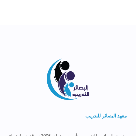
معهد البصائر للتدريب
معهــد البصائــر للتدريــب تأســس عــام 2006م وقد تم إنشــاء