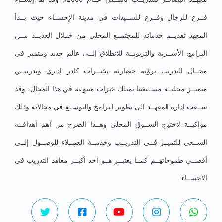
فــرع للرجال وفــرع للســيدات في مدينة الإحســاء حيث بــدأ
المعهد تقديــم خدماته للمجتمــع المحلي من خــلال العديــد مــن
البرامج الأســرية والتربويــة للانطلاق إلــى عالم جديد ومتميز في
مجــال التدريب برؤية حضارية بخبــرات كادر إداري وتدريبــي
متميــز محليــة مســتعينا يمتلك خبرات متنوعة في هذا المجال، وقد
ســعت إدارة المعهــد الى تطوير البرامج والتوســع في مجالاته وذلك
مواكبــة لاحتياج الســوق المحلي وهــذا الصرح من أهم أهدافــه
الســعي للتميــز فــي التدريــب وخدمــة العمــلاء للوصــول إلــى
أقصــى طموحاتهــم كمــا يعتبــر هــو أحد أكبــر معاهد التدريب في
الاحســاء.