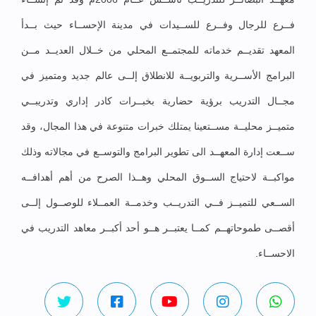
فــرع للرجال وفــرع للســيدات في مدينة الإحســاء حيث بــدأ
المعهد تقديــم خدماته للمجتمــع المحلي من خــلال العديــد مــن
البرامج الأســرية والتربويــة للانطلاق إلــى عالم جديد ومتميز في
مجــال التدريب برؤية حضارية بخبــرات كادر إداري وتدريبــي
متميــز محليــة مســتعينا يمتلك خبرات متنوعة في هذا المجال، وقد
ســعت إدارة المعهــد الى تطوير البرامج والتوســع في مجالاته وذلك
مواكبــة لاحتياج الســوق المحلي وهــذا الصرح من أهم أهدافــه
الســعي للتميــز فــي التدريــب وخدمــة العمــلاء للوصــول إلــى
أقصــى طموحاتهــم كمــا يعتبــر هــو أحد أكبــر معاهد التدريب في
الاحســاء.