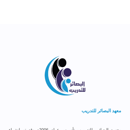
معهد البصائر للتدريب
معهــد البصائــر للتدريــب تأســس عــام 2006م وقد تم إنشــاء