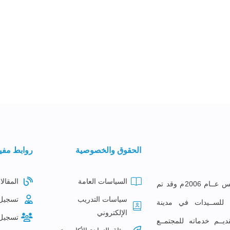
الحقوق والخصوصية
روابط مفي
السياسات العامة
المقالا
معهــد البصائــر للتدريــب تأســس عــام 2006م وقد تم
سياسات التدريب
تسجيل
ع للســيدات في مدينة
الإلكتروني
تسجيل
ديــم خدماته للمجتمــع