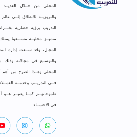
المحلي من خــلال العديــد مـ
والتربويــة للانطلاق إلــى عال
التدريب برؤية حضارية بخبــرات
متميــز محليــة مســتعينا يمت
المجال، وقد ســعت إدارة المعه
والتوســع في مجالاته وذلك موا
المحلي وهــذا الصرح من أهم أهد
فــي التدريــب وخدمــة العمــلا
طموحاتهــم كمــا يعتبــر هــو أ
في الاحســاء.