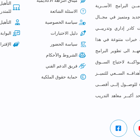
ميثاق النزاهة الأكاديمية
التأهيل
ـن البرامج الأســرية
الاسئلة الشائعة
للمتدرب
م جديد ومتميز في مجــال
سياسة الخصوصية
التأهيل
 كادر إداري وتدريبــي
دليل الاختبارات
البوابة 
لك خبرات متنوعة في هذا
سياسة الحضور
الإقتر
ــد الى تطوير البرامج
الشروط والأحكام
كبــة لاحتياج الســوق
فريق الدعم الفني
افــه الســعي للتميــز
حماية حقوق الملكية
ء للوصــول إلــى أقصــى
حد أكبــر معاهد التدريب