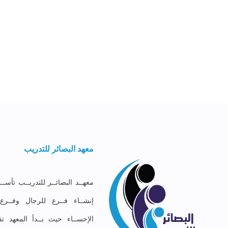
معهد البصائر للتدريب
إنشــاء فــرع للرجال وفــر
الإحســاء حيث بــدأ المعهد تق