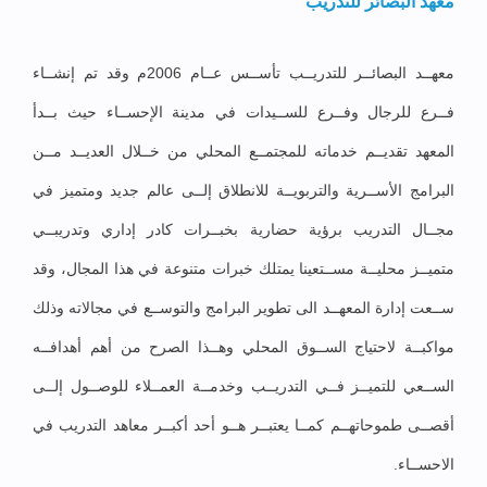
معهد البصائر للتدريب
معهــد البصائــر للتدريــب تأســس عــام 2006م وقد تم إنشــاء
فــرع للرجال وفــرع للســيدات في مدينة الإحســاء حيث بــدأ
المعهد تقديــم خدماته للمجتمــع المحلي من خــلال العديــد مــن
البرامج الأســرية والتربويــة للانطلاق إلــى عالم جديد ومتميز في
مجــال التدريب برؤية حضارية بخبــرات كادر إداري وتدريبــي
متميــز محليــة مســتعينا يمتلك خبرات متنوعة في هذا المجال، وقد
ســعت إدارة المعهــد الى تطوير البرامج والتوســع في مجالاته وذلك
مواكبــة لاحتياج الســوق المحلي وهــذا الصرح من أهم أهدافــه
الســعي للتميــز فــي التدريــب وخدمــة العمــلاء للوصــول إلــى
أقصــى طموحاتهــم كمــا يعتبــر هــو أحد أكبــر معاهد التدريب في
الاحســاء.