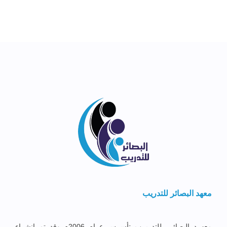
معهد البصائر للتدريب
معهــد البصائــر للتدريــب تأســس عــام 2006م وقد تم إنشــاء