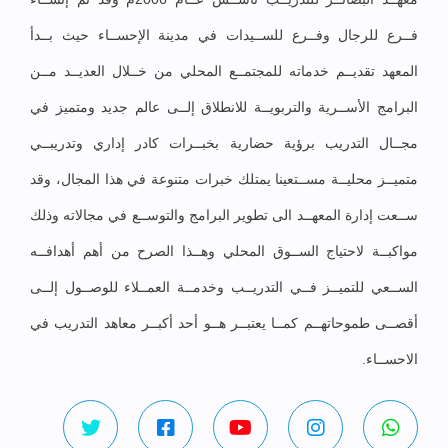
فــرع للرجال وفــرع للســيدات في مدينة الإحســاء حيث بــدأ
المعهد تقديــم خدماته للمجتمــع المحلي من خــلال العديــد مــن
البرامج الأســرية والتربويــة للانطلاق إلــى عالم جديد ومتميز في
مجــال التدريب برؤية حضارية بخبــرات كادر إداري وتدريبــي
متميــز محليــة مســتعينا يمتلك خبرات متنوعة في هذا المجال، وقد
ســعت إدارة المعهــد الى تطوير البرامج والتوســع في مجالاته وذلك
مواكبــة لاحتياج الســوق المحلي وهــذا الصرح من أهم أهدافــه
الســعي للتميــز فــي التدريــب وخدمــة العمــلاء للوصــول إلــى
أقصــى طموحاتهــم كمــا يعتبــر هــو أحد أكبــر معاهد التدريب في
الاحســاء.