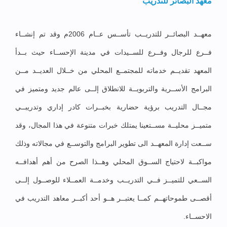
معهد البصائر للتدريب
معهــد البصائــر للتدريــب تأســس عــام 2006م وقد تم إنشــاء
فــرع للرجال وفــرع للســيدات في مدينة الإحســاء حيث بــدأ
المعهد تقديــم خدماته للمجتمــع المحلي من خــلال العديــد مــن
البرامج الأســرية والتربويــة للانطلاق إلــى عالم جديد ومتميز في
مجــال التدريب برؤية حضارية بخبــرات كادر إداري وتدريبــي
متميــز محليــة مســتعينا يمتلك خبرات متنوعة في هذا المجال، وقد
ســعت إدارة المعهــد الى تطوير البرامج والتوســع في مجالاته وذلك
مواكبــة لاحتياج الســوق المحلي وهــذا الصرح من أهم أهدافــه
الســعي للتميــز فــي التدريــب وخدمــة العمــلاء للوصــول إلــى
أقصــى طموحاتهــم كمــا يعتبــر هــو أحد أكبــر معاهد التدريب في
الاحســاء.