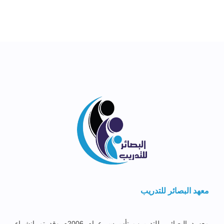
معهد البصائر للتدريب
معهــد البصائــر للتدريــب تأســس عــام 2006م وقد تم إنشــاء