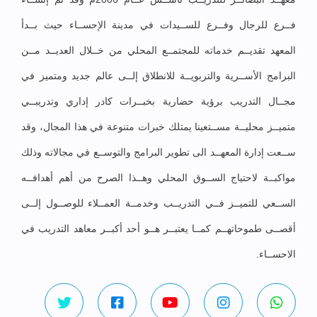
فــرع للرجال وفــرع للســيدات في مدينة الإحســاء حيث بــدأ
المعهد تقديــم خدماته للمجتمــع المحلي من خــلال العديــد مــن
البرامج الأســرية والتربويــة للانطلاق إلــى عالم جديد ومتميز في
مجــال التدريب برؤية حضارية بخبــرات كادر إداري وتدريبــي
متميــز محليــة مســتعينا يمتلك خبرات متنوعة في هذا المجال، وقد
ســعت إدارة المعهــد الى تطوير البرامج والتوســع في مجالاته وذلك
مواكبــة لاحتياج الســوق المحلي وهــذا الصرح من أهم أهدافــه
الســعي للتميــز فــي التدريــب وخدمــة العمــلاء للوصــول إلــى
أقصــى طموحاتهــم كمــا يعتبــر هــو أحد أكبــر معاهد التدريب في
الاحســاء.