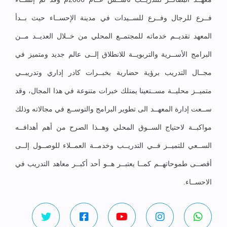
فــرع للرجال وفــرع للســيدات في مدينة الإحســاء حيث بــدأ
المعهد تقديــم خدماته للمجتمــع المحلي من خــلال العديــد مــن
البرامج الأســرية والتربويــة للانطلاق إلــى عالم جديد ومتميز في
مجــال التدريب برؤية حضارية بخبــرات كادر إداري وتدريبــي
متميــز محليــة مســتعينا يمتلك خبرات متنوعة في هذا المجال، وقد
ســعت إدارة المعهــد الى تطوير البرامج والتوســع في مجالاته وذلك
مواكبــة لاحتياج الســوق المحلي وهــذا الصرح من أهم أهدافــه
الســعي للتميــز فــي التدريــب وخدمــة العمــلاء للوصــول إلــى
أقصــى طموحاتهــم كمــا يعتبــر هــو أحد أكبــر معاهد التدريب في
الاحســاء.