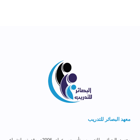
معهد البصائر للتدريب
معهــد البصائــر للتدريــب تأســس عــام 2006م وقد تم إنشــاء