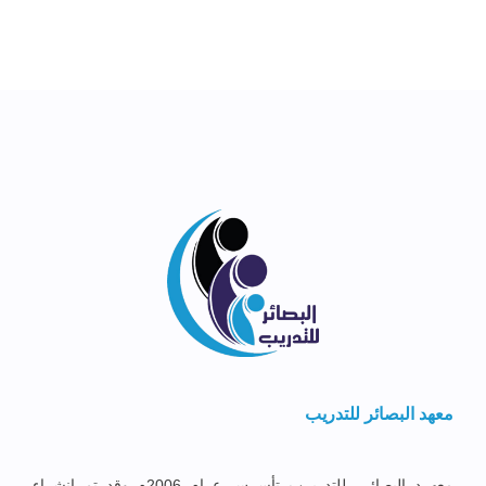
معهد البصائر للتدريب
معهــد البصائــر للتدريــب تأســس عــام 2006م وقد تم إنشــاء