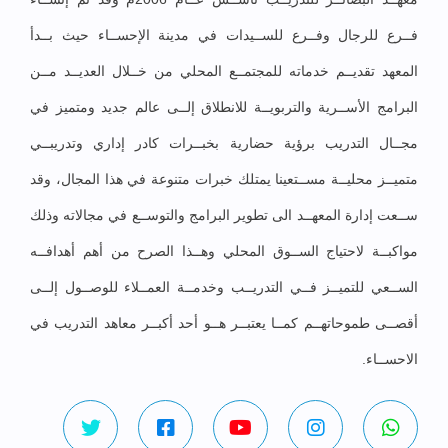
فــرع للرجال وفــرع للســيدات في مدينة الإحســاء حيث بــدأ
المعهد تقديــم خدماته للمجتمــع المحلي من خــلال العديــد مــن
البرامج الأســرية والتربويــة للانطلاق إلــى عالم جديد ومتميز في
مجــال التدريب برؤية حضارية بخبــرات كادر إداري وتدريبــي
متميــز محليــة مســتعينا يمتلك خبرات متنوعة في هذا المجال، وقد
ســعت إدارة المعهــد الى تطوير البرامج والتوســع في مجالاته وذلك
مواكبــة لاحتياج الســوق المحلي وهــذا الصرح من أهم أهدافــه
الســعي للتميــز فــي التدريــب وخدمــة العمــلاء للوصــول إلــى
أقصــى طموحاتهــم كمــا يعتبــر هــو أحد أكبــر معاهد التدريب في
الاحســاء.