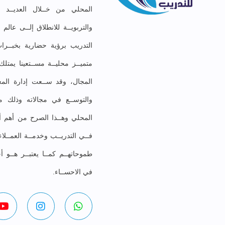
المحلي من خــلال العديــد مـ
والتربويــة للانطلاق إلــى عال
التدريب برؤية حضارية بخبــرات
متميــز محليــة مســتعينا يمت
المجال، وقد ســعت إدارة المعه
والتوســع في مجالاته وذلك موا
المحلي وهــذا الصرح من أهم أهد
فــي التدريــب وخدمــة العمــلا
طموحاتهــم كمــا يعتبــر هــو أ
في الاحســاء.