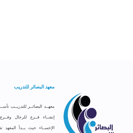
معهد البصائر للتدريب
إنشــاء فــرع للرجال وفــر
الإحســاء حيث بــدأ المعهد تق