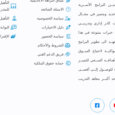
ميثاق النزاهة الأكاديمية
التأهيل
ـن البرامج الأســرية
الاسئلة الشائعة
للمتدرب
م جديد ومتميز في مجــال
سياسة الخصوصية
التأهيل
 كادر إداري وتدريبــي
دليل الاختبارات
البوابة 
لك خبرات متنوعة في هذا
سياسة الحضور
الإقتر
ــد الى تطوير البرامج
الشروط والأحكام
كبــة لاحتياج الســوق
فريق الدعم الفني
افــه الســعي للتميــز
حماية حقوق الملكية
ء للوصــول إلــى أقصــى
حد أكبــر معاهد التدريب