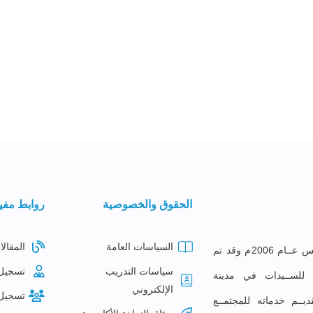
الحقوق والخصوصية
روابط مفي
السياسات العامة
المقالا
معهــد البصائــر للتدريــب تأســس عــام 2006م وقد تم
سياسات التدريب
تسجيل
ع للســيدات في مدينة
الإلكتروني
تسجيل
ديــم خدماته للمجتمــع