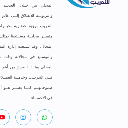
المحلي من خــلال العديــد مـ
والتربويــة للانطلاق إلــى عال
التدريب برؤية حضارية بخبــرات
متميــز محليــة مســتعينا يمت
المجال، وقد ســعت إدارة المعه
والتوســع في مجالاته وذلك موا
المحلي وهــذا الصرح من أهم أهد
فــي التدريــب وخدمــة العمــلا
طموحاتهــم كمــا يعتبــر هــو أ
في الاحســاء.