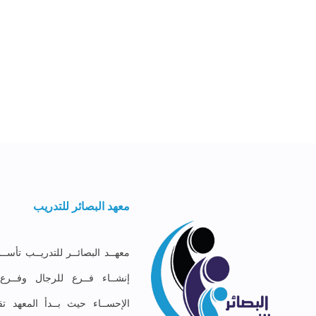
معهد البصائر للتدريب
إنشــاء فــرع للرجال وفــر
الإحســاء حيث بــدأ المعهد تق