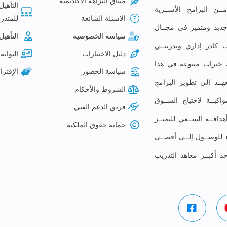
ميثاق النزاهة الأكاديمية
التأهيل
ـن البرامج الأســرية
الاسئلة الشائعة
للمتدرب
م جديد ومتميز في مجــال
سياسة الخصوصية
التأهيل
 كادر إداري وتدريبــي
دليل الاختبارات
البوابة 
لك خبرات متنوعة في هذا
سياسة الحضور
الإقتر
ــد الى تطوير البرامج
الشروط والأحكام
كبــة لاحتياج الســوق
فريق الدعم الفني
افــه الســعي للتميــز
حماية حقوق الملكية
ء للوصــول إلــى أقصــى
حد أكبــر معاهد التدريب