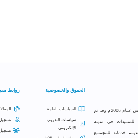
الحقوق والخصوصية
روابط مفي
السياسات العامة
المقالا
معهــد البصائــر للتدريــب تأســس عــام 2006م وقد تم
سياسات التدريب
تسجيل
ع للســيدات في مدينة
الإلكتروني
تسجيل
ديــم خدماته للمجتمــع