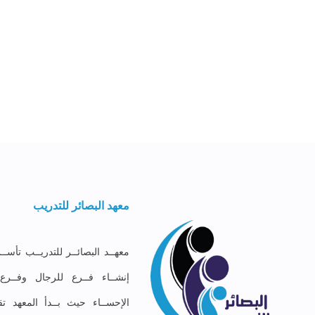
معهد البصائر للتدريب
إنشــاء فــرع للرجال وفــر
الإحســاء حيث بــدأ المعهد تق