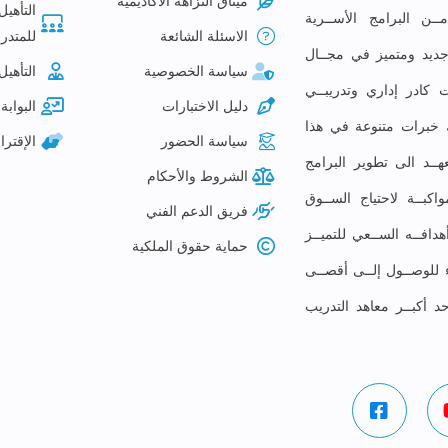
ميثاق النزاهة الأكاديمية
التأهيل
ـن البرامج الأســرية
الاسئلة الشائعة
للمتدرب
م جديد ومتميز في مجــال
سياسة الخصوصية
التأهيل
 كادر إداري وتدريبــي
دليل الاختبارات
البوابة 
لك خبرات متنوعة في هذا
سياسة الحضور
الإقتر
ــد الى تطوير البرامج
الشروط والأحكام
كبــة لاحتياج الســوق
فريق الدعم الفني
افــه الســعي للتميــز
حماية حقوق الملكية
ء للوصــول إلــى أقصــى
حد أكبــر معاهد التدريب