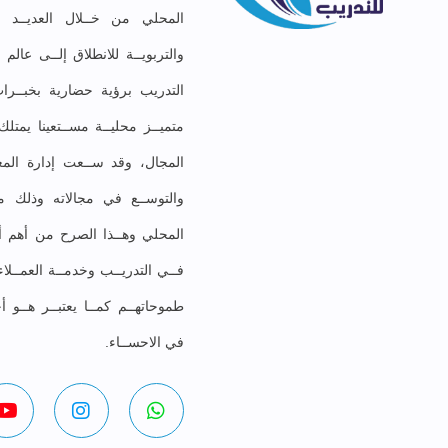
المحلي من خــلال العديــد مـ
والتربويــة للانطلاق إلــى عال
التدريب برؤية حضارية بخبــرات
متميــز محليــة مســتعينا يمت
المجال، وقد ســعت إدارة المعه
والتوســع في مجالاته وذلك موا
المحلي وهــذا الصرح من أهم أهد
فــي التدريــب وخدمــة العمــلا
طموحاتهــم كمــا يعتبــر هــو أ
في الاحســاء.