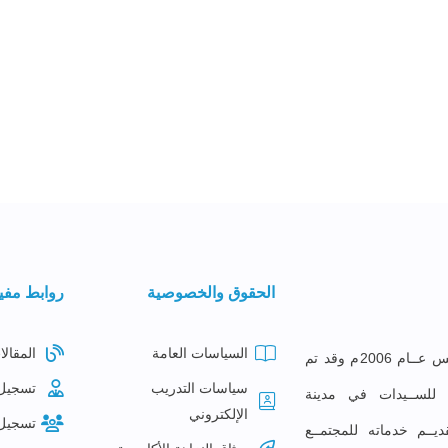
الحقوق والخصوصية
روابط مفي
السياسات العامة
المقالا
معهــد البصائــر للتدريــب تأســس عــام 2006م وقد تم
سياسات التدريب
تسجيل
ع للســيدات في مدينة
الإلكتروني
تسجيل
ديــم خدماته للمجتمــع