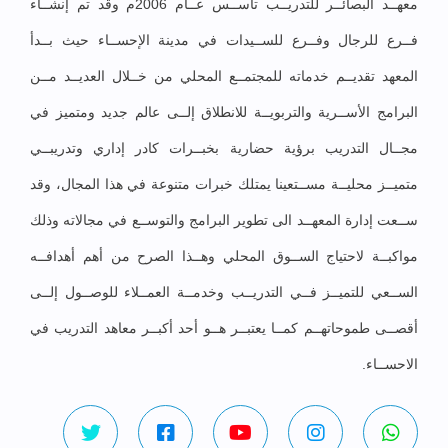
معهــد البصائــر للتدريــب تأســس عــام 2006م وقد تم إنشــاء
فــرع للرجال وفــرع للســيدات في مدينة الإحســاء حيث بــدأ
المعهد تقديــم خدماته للمجتمــع المحلي من خــلال العديــد مــن
البرامج الأســرية والتربويــة للانطلاق إلــى عالم جديد ومتميز في
مجــال التدريب برؤية حضارية بخبــرات كادر إداري وتدريبــي
متميــز محليــة مســتعينا يمتلك خبرات متنوعة في هذا المجال، وقد
ســعت إدارة المعهــد الى تطوير البرامج والتوســع في مجالاته وذلك
مواكبــة لاحتياج الســوق المحلي وهــذا الصرح من أهم أهدافــه
الســعي للتميــز فــي التدريــب وخدمــة العمــلاء للوصــول إلــى
أقصــى طموحاتهــم كمــا يعتبــر هــو أحد أكبــر معاهد التدريب في
الاحســاء.