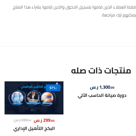
 العملاء الذين قاموا بتسجيل الدخول والذين قاموا بشراء هذا المنتج
نهم ترك مراجعة.
نتجات ذات صله
1,300
ر.س
.00
-57%
دورة صيانة الحاسب الآلي
299
ر.س
699
ر.س
.00
.00
البكج التأهيل الإداري