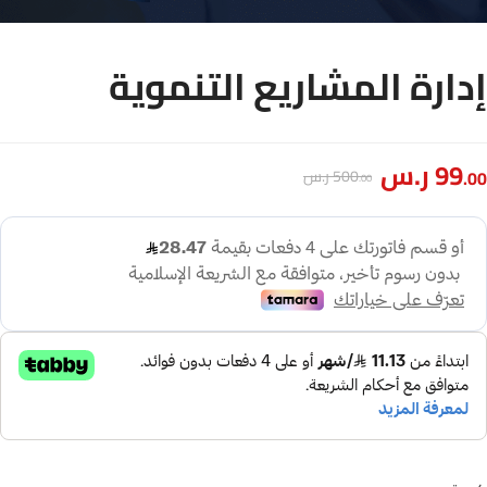
ارة المشاريع التنموية
99
ر.س
500
ر.س
.00