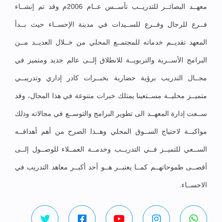
معهــد البصائــر للتدريــب تأســس عــام 2006م وقد تم إنشــاء
فــرع للرجال وفــرع للســيدات في مدينة الإحســاء حيث بــدأ
المعهد تقديــم خدماته للمجتمــع المحلي من خــلال العديــد مــن
البرامج الأســرية والتربويــة للانطلاق إلــى عالم جديد ومتميز في
مجــال التدريب برؤية حضارية بخبــرات كادر إداري وتدريبــي
متميــز محليــة مســتعينا يمتلك خبرات متنوعة في هذا المجال، وقد
ســعت إدارة المعهــد الى تطوير البرامج والتوســع في مجالاته وذلك
مواكبــة لاحتياج الســوق المحلي وهــذا الصرح من أهم أهدافــه
الســعي للتميــز فــي التدريــب وخدمــة العمــلاء للوصــول إلــى
أقصــى طموحاتهــم كمــا يعتبــر هــو أحد أكبــر معاهد التدريب في
الاحســاء.